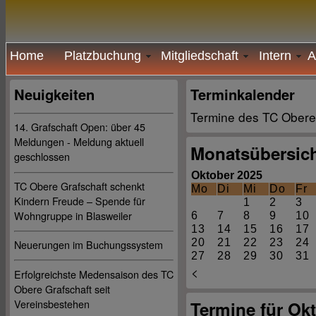
Home
Platzbuchung
Mitgliedschaft
Intern
A
Neuigkeiten
Terminkalender
Termine des TC Obere
14. Grafschaft Open: über 45
Meldungen - Meldung aktuell
Monatsübersic
geschlossen
Oktober 2025
TC Obere Grafschaft schenkt
Mo
Di
Mi
Do
Fr
Kindern Freude – Spende für
1
2
3
Wohngruppe in Blasweiler
6
7
8
9
10
13
14
15
16
17
20
21
22
23
24
Neuerungen im Buchungssystem
27
28
29
30
31
<
Erfolgreichste Medensaison des TC
Obere Grafschaft seit
Vereinsbestehen
Termine für Ok