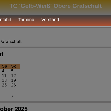
TC 'Gelb-Weiß' Obere Grafschaft
nfahrt
Termine
Vorstand
 Grafschaft
ht
Sa
So
4
5
11
12
18
19
25
26
>
tober 2025