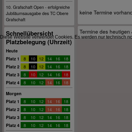
10. Grafschaft Open - erfolgreiche
keine Termine vorhan
Jubiläumsausgabe des TC Obere
Grafschaft
Termine des heutigen
Schnellübersicht
Diese Website verwendet Cookies. Es werden nur technisch no
Platzbelegung (Uhrzeit)
Heute
8
10
12
14
16
18
Platz 1
8
10
12
14
16
18
Platz 2
8
10
12
14
16
18
Platz 3
8
10
12
14
16
18
Platz 4
Morgen
8
10
12
14
16
18
Platz 1
8
10
12
14
16
18
Platz 2
8
10
12
14
16
18
Platz 3
8
10
12
14
16
18
Platz 4